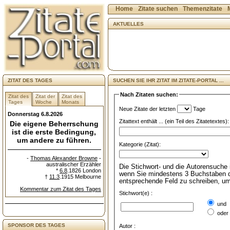
Home
Zitate suchen
Themenzitate
AKTUELLES
ZITAT DES TAGES
SUCHEN SIE IHR ZITAT IM ZITATE-PORTAL ...
Nach Zitaten suchen:
Zitat des
Zitat der
Zitat des
Tages
Woche
Monats
Neue Zitate der letzten
Tage
Donnerstag 6.8.2026
Zitattext enthält ... (ein Teil des Zitatetextes):
Die eigene Beherrschung
ist die erste Bedingung,
um andere zu führen.
Kategorie (Zitat):
-
Thomas Alexander Browne
-
australischer Erzähler
Die Stichwort- und die Autorensuche 
*
6.8
.1826 London
wenn Sie mindestens 3 Buchstaben d
†
11.3
.1915 Melbourne
entsprechende Feld zu schreiben, u
Kommentar zum Zitat des Tages
Stichwort(e) :
und
oder
SPONSOR DES TAGES
Autor :