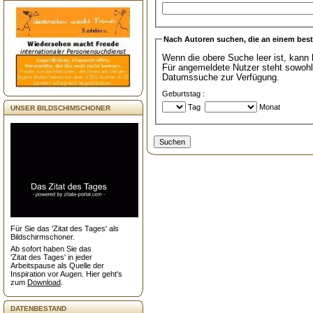
Nach Autoren suchen, die an einem be
Wenn die obere Suche leer ist, kann hier nach Geburtstagen gesucht werden.
Für angemeldete Nutzer steht sowohl eine erweiterte Autoren- als auch
Datumssuche zur Verfügung.
Geburtstag :
Tag
Monat
UNSER BILDSCHIMSCHONER
Für Sie das 'Zitat des Tages' als
Bildschirmschoner.
Ab sofort haben Sie das
'Zitat des Tages' in jeder
Arbeitspause als Quelle der
Inspiration vor Augen. Hier geht's
zum
Download
.
DATENBESTAND