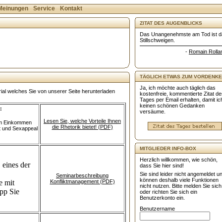
Meinungen
Service
Kontakt
ZITAT DES AUGENBLICKS
Das Unangenehmste am Tod ist d
Stillschweigen.
-
Romain Rolla
TÄGLICH ETWAS ZUM VORDENKE
Ja, ich möchte auch täglich das
ial welches Sie von unserer Seite herunterladen
kostenfreie, kommentierte Zitat d
Tages per Email erhalten, damit ic
keinen schönen Gedanken
:
versäume.
Lesen Sie, welche Vorteile Ihnen
 um Einkommen
die Rhetorik bietet! (PDF)
t und Sexappeal
MITGLIEDER INFO-BOX
Herzlich willkommen, wie schön,
 eines der
dass Sie hier sind!
Sie sind leider nicht angemeldet u
Seminarbeschreibung
können deshalb viele Funktionen
e mit
Konfliktmanagement (PDF)
nicht nutzen. Bitte melden Sie sich
pp Sie
oder richten Sie sich ein
Benutzerkonto ein.
Benutzername