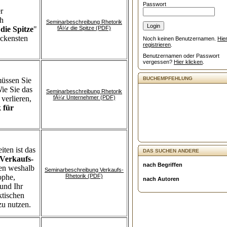
Passwort
r
ch
Seminarbeschreibung Rhetorik
die Spitze
"
fÃ¼r die Spitze (PDF)
ockensten
Noch keinen Benutzernamen.
Hie
registrieren
.
Benutzernamen oder Passwort
vergessen?
Hier klicken
.
BUCHEMPFEHLUNG
üssen Sie
ie Sie das
Seminarbeschreibung Rhetorik
verlieren,
fÃ¼r Unternehmer (PDF)
 für
iten ist das
DAS SUCHEN ANDERE
Verkaufs-
nach Begriffen
nen weshalb
Seminarbeschreibung Verkaufs-
ophe,
Rhetorik (PDF)
nach Autoren
und Ihr
ktischen
zu nutzen.