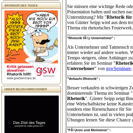
SPONSOR DES TAGES
Sie müssen eine wichtige Rede ode
Präsentation halten und suchen na
Unterstützung? Mit "
Rhetorik für 
von Günter Seipp wird aus dem tr
Thema ein rhetorisches Feuerwerk.
"Rhetorik fÃ¼r Unternehmer" :
Als Unternehmer und Tatmensch m
immer wieder auf andere warten. W
Tempo steigern, ohne Anhänger zu 
erfahren Sie im Seminar "
Rhetorik
Unternehmer
" von
gswSeminare
.
"Verkaufs-Rhetorik" :
Besser verkaufen in schwierigen Ze
UNSER BILDSCHIMSCHONER
dominierende Thema im Seminar "
Rhetorik
". Günter Seipp zeigt Ih
eine Wirtschaftskrise keine Katastr
sondern eine Riesenchance für Sie 
Unternehmen ist, und in vielen pra
Übungen lernen Sie diese Chance 
"FÃ¼hren und Motivieren" :