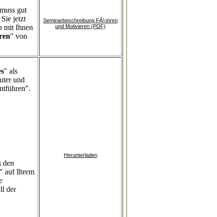
 muss gut
Sie jetzt
Seminarbeschreibung FÃ¼hren
p mit Ihnen
und Motivieren (PDF)
ren
" von
es
" als
uter und
entführen".
Herunterladen
n den
" auf Ihrem
e
l der