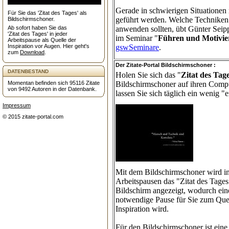
Gerade in schwierigen Situationen
Für Sie das 'Zitat des Tages' als
geführt werden. Welche Techniken 
Bildschirmschoner.
Ab sofort haben Sie das
anwenden sollten, übt Günter Seip
'Zitat des Tages' in jeder
im Seminar "
Führen und Motivie
Arbeitspause als Quelle der
Inspiration vor Augen. Hier geht's
gswSeminare
.
zum
Download
.
Der Zitate-Portal Bildschirmschoner :
DATENBESTAND
Holen Sie sich das "
Zitat des Tag
Momentan befinden sich 95116 Zitate
Bildschirmschoner auf ihren Comp
von 9492 Autoren in der Datenbank.
lassen Sie sich täglich ein wenig "
Impressum
© 2015 zitate-portal.com
Mit dem Bildschirmschoner wird i
Arbeitspausen das "Zitat des Tages
Bildschirm angezeigt, wodurch ein
notwendige Pause
für Sie
zum Quel
Inspiration wird.
Für den Bildschirmschoner ist eine