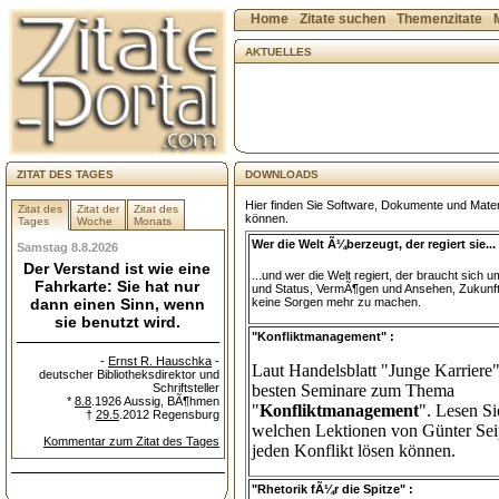
Home
Zitate suchen
Themenzitate
AKTUELLES
ZITAT DES TAGES
DOWNLOADS
Hier finden Sie Software, Dokumente und Mater
Zitat des
Zitat der
Zitat des
können.
Tages
Woche
Monats
Wer die Welt Ã¼berzeugt, der regiert sie... 
Samstag 8.8.2026
Der Verstand ist wie eine
...und wer die Welt regiert, der braucht sich
Fahrkarte: Sie hat nur
und Status, VermÃ¶gen und Ansehen, Zukunf
dann einen Sinn, wenn
keine Sorgen mehr zu machen.
sie benutzt wird.
"Konfliktmanagement" :
-
Ernst R. Hauschka
-
Laut Handelsblatt "Junge Karriere"
deutscher Bibliotheksdirektor und
Schriftsteller
besten Seminare zum Thema
*
8.8
.1926 Aussig, BÃ¶hmen
"
Konfliktmanagement
". Lesen Si
†
29.5
.2012 Regensburg
welchen Lektionen von Günter Sei
Kommentar zum Zitat des Tages
jeden Konflikt lösen können.
"Rhetorik fÃ¼r die Spitze" :