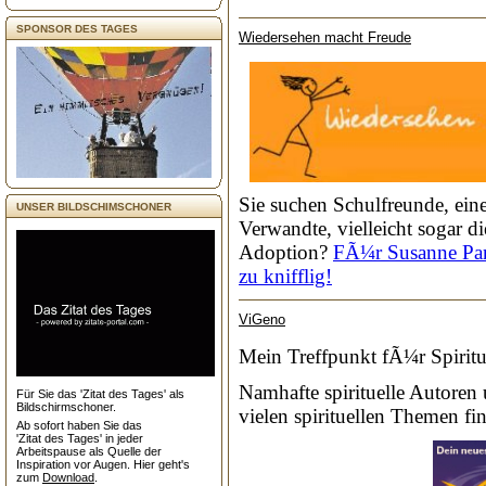
SPONSOR DES TAGES
Wiedersehen macht Freude
Sie suchen Schulfreunde, eine
UNSER BILDSCHIMSCHONER
Verwandte, vielleicht sogar di
Adoption?
FÃ¼r Susanne Pant
zu knifflig!
ViGeno
Mein Treffpunkt fÃ¼r Spiritua
Namhafte spirituelle Autoren 
Für Sie das 'Zitat des Tages' als
Bildschirmschoner.
vielen spirituellen Themen fi
Ab sofort haben Sie das
'Zitat des Tages' in jeder
Arbeitspause als Quelle der
Inspiration vor Augen. Hier geht's
zum
Download
.