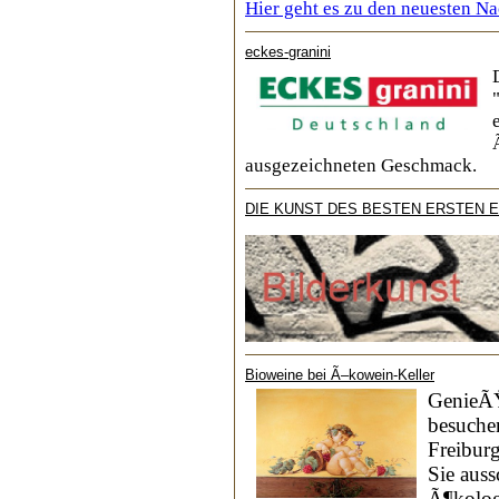
Hier geht es zu den neuesten Na
eckes-granini
ausgezeichneten Geschmack.
DIE KUNST DES BESTEN ERSTEN 
Bioweine bei Ã–kowein-Keller
GenieÃŸ
besuche
Freibur
Sie aus
Ã¶kolog