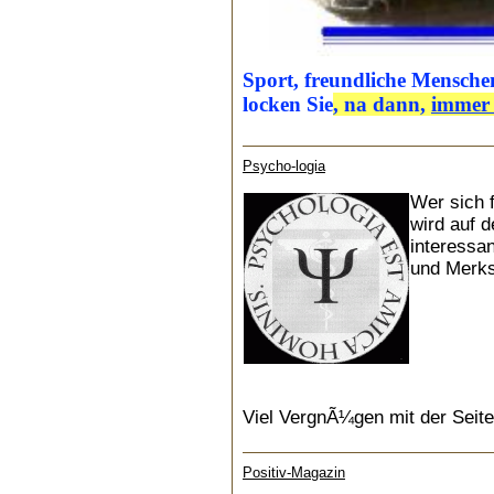
Sport, freundliche Mensch
locken Sie
, na dan
n,
immer 
Psycho-logia
Wer sich 
wird auf d
interessa
und Merks
Viel VergnÃ¼gen mit der Seit
Positiv-Magazin