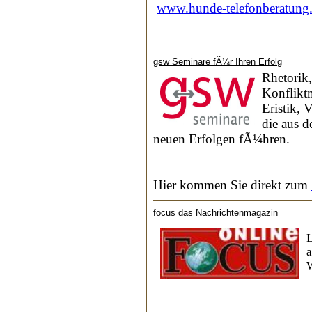
www.hunde-telefonberatung
gsw Seminare fÃ¼r Ihren Erfolg
Rhetorik
Konflikt
Eristik, 
die aus 
neuen Erfolgen fÃ¼hren.
Hier kommen Sie direkt zum
focus das Nachrichtenmagazin
L
a
W