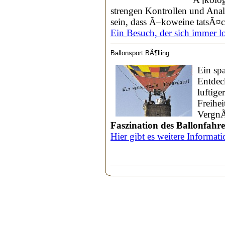
strengen Kontrollen und Anal
sein, dass Ã–koweine tatsÃ¤
Ein Besuch, der sich immer l
Ballonsport BÃ¶lling
Ein sp
Entdec
luftig
Freihei
VergnÃ
Faszination des Ballonfahre
Hier gibt es weitere Informati