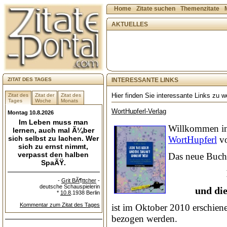
Home
Zitate suchen
Themenzitate
AKTUELLES
ZITAT DES TAGES
INTERESSANTE LINKS
Hier finden Sie interessante Links zu we
Zitat des
Zitat der
Zitat des
Tages
Woche
Monats
WortHupferl-Verlag
Montag 10.8.2026
Im Leben muss man
Willkommen in
lernen, auch mal Ã¼ber
sich selbst zu lachen. Wer
WortHupferl
vo
sich zu ernst nimmt,
verpasst den halben
Das neue Buch
SpaÃŸ.
-
Grit BÃ¶ttcher
-
deutsche Schauspielerin
und di
*
10.8
.1938 Berlin
Kommentar zum Zitat des Tages
ist im Oktober 2010 erschien
bezogen werden.