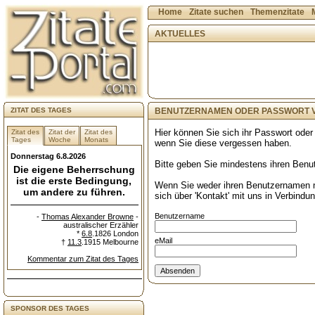
Home
Zitate suchen
Themenzitate
AKTUELLES
ZITAT DES TAGES
BENUTZERNAMEN ODER PASSWORT 
Hier können Sie sich ihr Passwort ode
Zitat des
Zitat der
Zitat des
Tages
Woche
Monats
wenn Sie diese vergessen haben.
Donnerstag 6.8.2026
Bitte geben Sie mindestens ihren Benu
Die eigene Beherrschung
ist die erste Bedingung,
Wenn Sie weder ihren Benutzernamen n
um andere zu führen.
sich über 'Kontakt' mit uns in Verbindun
Benutzername
-
Thomas Alexander Browne
-
australischer Erzähler
*
6.8
.1826 London
eMail
†
11.3
.1915 Melbourne
Kommentar zum Zitat des Tages
SPONSOR DES TAGES