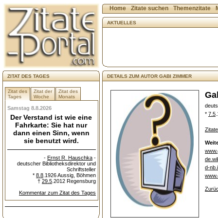
Home
Zitate suchen
Themenzitate
AKTUELLES
ZITAT DES TAGES
DETAILS ZUM AUTOR GABI ZIMMER
Zitat des
Zitat der
Zitat des
Ga
Tages
Woche
Monats
deuts
Samstag 8.8.2026
*
7.5
.
Der Verstand ist wie eine
Fahrkarte: Sie hat nur
Zitat
dann einen Sinn, wenn
sie benutzt wird.
Weite
www.
-
Ernst R. Hauschka
-
de.wi
deutscher Bibliotheksdirektor und
d-nb.
Schriftsteller
*
8.8
.1926 Aussig, Böhmen
www.d
†
29.5
.2012 Regensburg
Zurüc
Kommentar zum Zitat des Tages