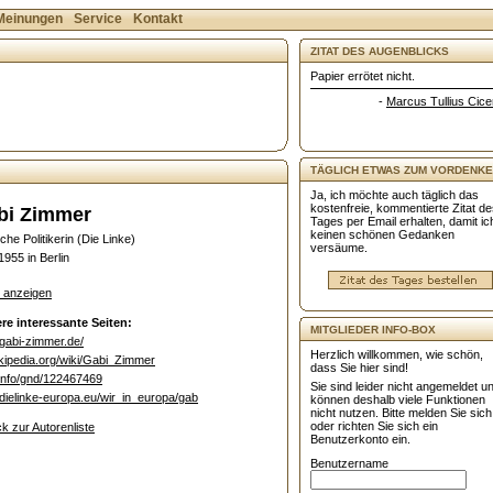
Meinungen
Service
Kontakt
ZITAT DES AUGENBLICKS
Papier errötet nicht.
-
Marcus Tullius Cice
TÄGLICH ETWAS ZUM VORDENKE
Ja, ich möchte auch täglich das
kostenfreie, kommentierte Zitat d
bi Zimmer
Tages per Email erhalten, damit ic
keinen schönen Gedanken
che Politikerin (Die Linke)
versäume.
1955 in Berlin
e anzeigen
re interessante Seiten:
MITGLIEDER INFO-BOX
gabi-zimmer.de/
Herzlich willkommen, wie schön,
kipedia.org/wiki/Gabi_Zimmer
dass Sie hier sind!
info/gnd/122467469
Sie sind leider nicht angemeldet u
ielinke-europa.eu/wir_in_europa/gab
können deshalb viele Funktionen
nicht nutzen. Bitte melden Sie sich
oder richten Sie sich ein
k zur Autorenliste
Benutzerkonto ein.
Benutzername