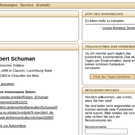
Meinungen
Service
Kontakt
ZITAT DES AUGENBLICKS
Zu leben heißt zu kämpfen.
-
Lucius Annaeus Sene
TÄGLICH ETWAS ZUM VORDENKE
Ja, ich möchte auch täglich das
kostenfreie, kommentierte Zitat d
bert Schuman
Tages per Email erhalten, damit ic
keinen schönen Gedanken
ösischer Politiker
versäume.
6
.1886 in Clausen, Luxemburg-Stadt
.1963 in Chazelles bei Metz
e anzeigen
MITGLIEDER INFO-BOX
re interessante Seiten:
kipedia.org/wiki/Robert_Schuman
Herzlich willkommen, wie schön,
dass Sie hier sind!
info/gnd/118611631
Sie sind leider nicht angemeldet u
dhm.de/lemo/html/biografien/SchumanR
können deshalb viele Funktionen
a.eu.int/abc/symbols/9-may/decl_de.
nicht nutzen. Bitte melden Sie sich
oder richten Sie sich ein
dr.de/themen/kultur/stichtag/2008/0
Benutzerkonto ein.
k zur Autorenliste
Benutzername