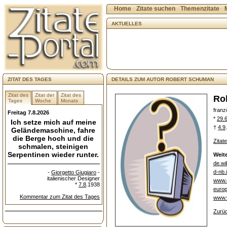
Home
Zitate suchen
Themenzitate
AKTUELLES
ZITAT DES TAGES
DETAILS ZUM AUTOR ROBERT SCHUMAN
Zitat des
Zitat der
Zitat des
Ro
Tages
Woche
Monats
franz
Freitag 7.8.2026
*
29.
Ich setze mich auf meine
†
4.9
Geländemaschine, fahre
die Berge hoch und die
Zitat
schmalen, steinigen
Serpentinen wieder runter.
Weite
de.wi
d-nb.
-
Giorgetto Giugiaro
-
italienischer Designer
www.
*
7.8
.1938
europ
Kommentar zum Zitat des Tages
www.w
Zurüc